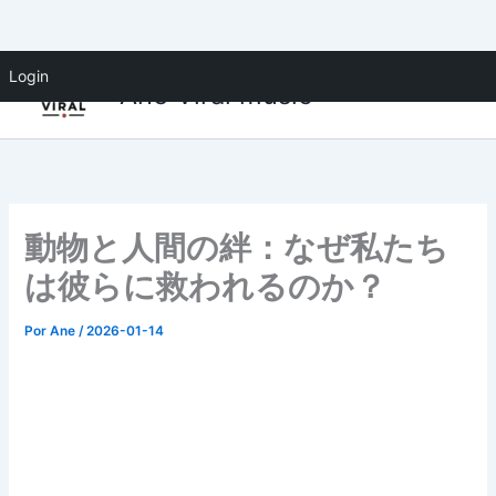
Ir
Login
Ane Viral music
para
o
conteúdo
動物と人間の絆：なぜ私たち
は彼らに救われるのか？
Por
Ane
/
2026-01-14