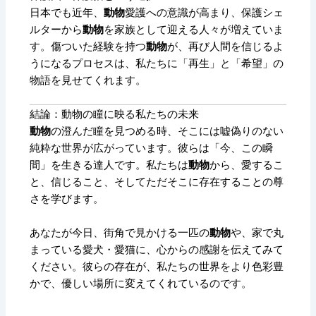
日本でも近年、
動物
愛護への意識が高まり、保護シェ
ルターから
動物
を家族として迎える人々が増えていま
す。傷ついた経験を持つ
動物
が、再び人間を信じるよ
うになるプロセスは、私たちに「再生」と「希望」の
物語を見せてくれます。
結論：動物の瞳に映る私たちの未来
動物
の澄んだ瞳を見つめる時、そこには嘘偽りのない
純粋な世界が広がっています。彼らは「今、この瞬
間」を生きる達人です。私たちは
動物
から、愛するこ
と、信じること、そしてただそこに存在することの尊
さを学びます。
あなたが今日、街角で見かける一匹の
動物
や、家で丸
まっている愛犬・愛猫に、心からの感謝を伝えてみて
ください。彼らの存在が、私たちの世界をより色彩豊
かで、優しい場所に変えてくれているのです。