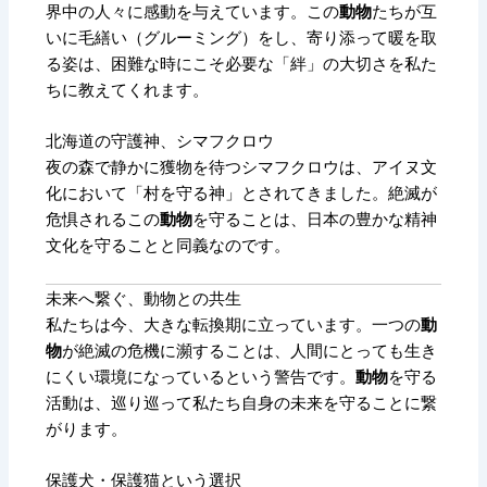
界中の人々に感動を与えています。この
動物
たちが互
いに毛繕い（グルーミング）をし、寄り添って暖を取
る姿は、困難な時にこそ必要な「絆」の大切さを私た
ちに教えてくれます。
北海道の守護神、シマフクロウ
夜の森で静かに獲物を待つシマフクロウは、アイヌ文
化において「村を守る神」とされてきました。絶滅が
危惧されるこの
動物
を守ることは、日本の豊かな精神
文化を守ることと同義なのです。
未来へ繋ぐ、動物との共生
私たちは今、大きな転換期に立っています。一つの
動
物
が絶滅の危機に瀕することは、人間にとっても生き
にくい環境になっているという警告です。
動物
を守る
活動は、巡り巡って私たち自身の未来を守ることに繋
がります。
保護犬・保護猫という選択