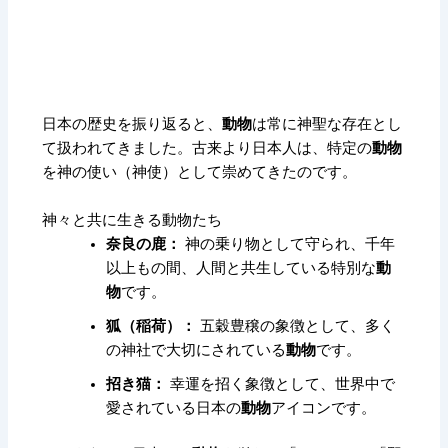
日本の歴史を振り返ると、
動物
は常に神聖な存在とし
て扱われてきました。
古来より日本人は、
特定の
動物
を神の使い（神使）として崇めてきたのです。
神々と共に生きる動物たち
奈良の鹿：
神の乗り物として守られ、
千年
以上もの間、
人間と共生している特別な
動
物
です。
狐（稲荷）：
五穀豊穣の象徴として、多く
の神社で大切にされている
動物
です。
招き猫：
幸運を招く象徴として、世界中で
愛されている日本の
動物
アイコンです。