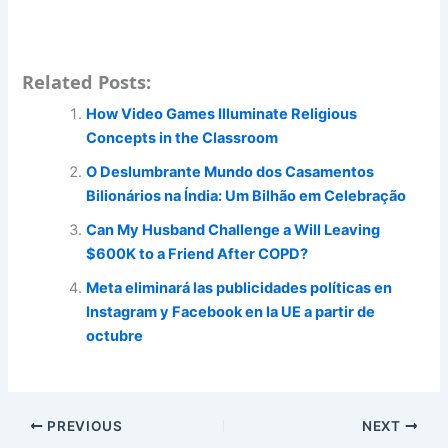
Related Posts:
How Video Games Illuminate Religious
Concepts in the Classroom
O Deslumbrante Mundo dos Casamentos
Bilionários na Índia: Um Bilhão em Celebração
Can My Husband Challenge a Will Leaving
$600K to a Friend After COPD?
Meta eliminará las publicidades políticas en
Instagram y Facebook en la UE a partir de
octubre
PREVIOUS
NEXT